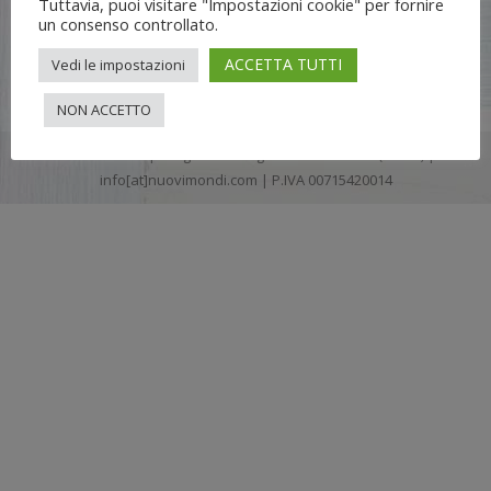
Tuttavia, puoi visitare "Impostazioni cookie" per fornire
un consenso controllato.
ACCETTA TUTTI
Vedi le impostazioni
NON ACCETTO
Flli UNIA s.n.c. | Lungo Dora Voghera 28/d Torino (10122) |
info[at]nuovimondi.com | P.IVA 00715420014