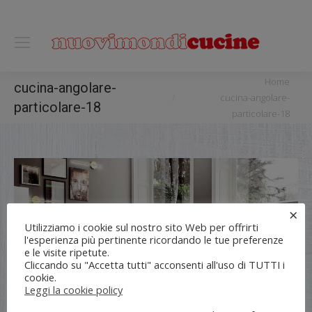
0118122221
You are here:
Home
cucina-angolare-
cucina-angolare-
particolare-18
particolare-18
×
Utilizziamo i cookie sul nostro sito Web per offrirti
l'esperienza più pertinente ricordando le tue preferenze
e le visite ripetute.
Cliccando su "Accetta tutti" acconsenti all'uso di TUTTI i
cookie.
Leggi la cookie policy