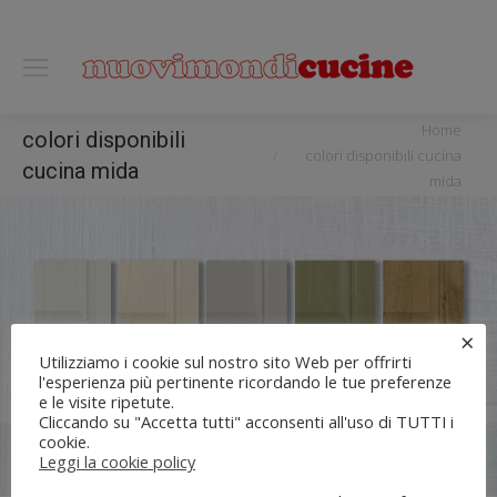
0118122221
You are here:
Home
colori disponibili
colori disponibili cucina
cucina mida
mida
×
Utilizziamo i cookie sul nostro sito Web per offrirti
l'esperienza più pertinente ricordando le tue preferenze
e le visite ripetute.
Cliccando su "Accetta tutti" acconsenti all'uso di TUTTI i
cookie.
Flli UNIA s.n.c. | Lungo Dora Voghera 28/d Torino (10122) |
Leggi la cookie policy
info[at]nuovimondi.com | P.IVA 00715420014