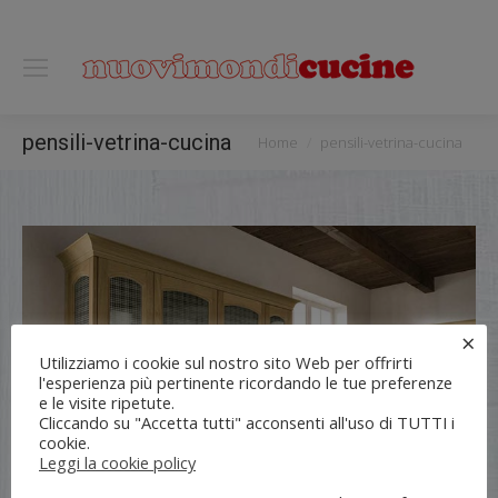
0118122221
You are here:
pensili-vetrina-cucina
Home
pensili-vetrina-cucina
×
Utilizziamo i cookie sul nostro sito Web per offrirti
l'esperienza più pertinente ricordando le tue preferenze
e le visite ripetute.
Cliccando su "Accetta tutti" acconsenti all'uso di TUTTI i
cookie.
Leggi la cookie policy