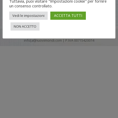
Tuttavia, puoi visitare "Impostazioni cookie" per fornire
un consenso controllato.
ACCETTA TUTTI
Vedi le impostazioni
NON ACCETTO
Flli UNIA s.n.c. | Lungo Dora Voghera 28/d Torino (10122) |
info[at]nuovimondi.com | P.IVA 00715420014