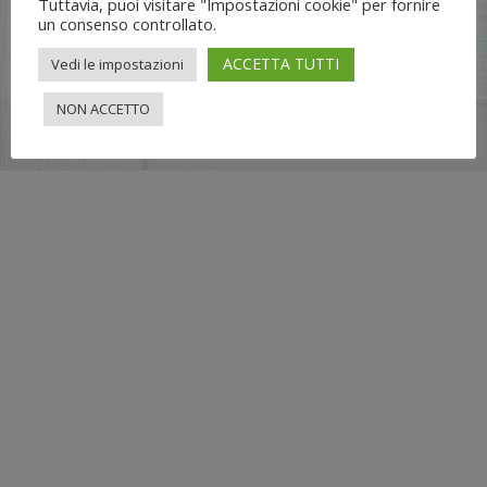
Tuttavia, puoi visitare "Impostazioni cookie" per fornire
un consenso controllato.
ACCETTA TUTTI
Vedi le impostazioni
NON ACCETTO
Flli UNIA s.n.c. | Lungo Dora Voghera 28/d Torino (10122) |
info[at]nuovimondi.com | P.IVA 00715420014