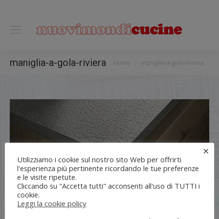
0118122221
You are here:
maniglia-a-gola-riviera
Home
maniglia-a-gola-riviera
×
Utilizziamo i cookie sul nostro sito Web per offrirti
l'esperienza più pertinente ricordando le tue preferenze
e le visite ripetute.
Cliccando su "Accetta tutti" acconsenti all'uso di TUTTI i
cookie.
Leggi la cookie policy