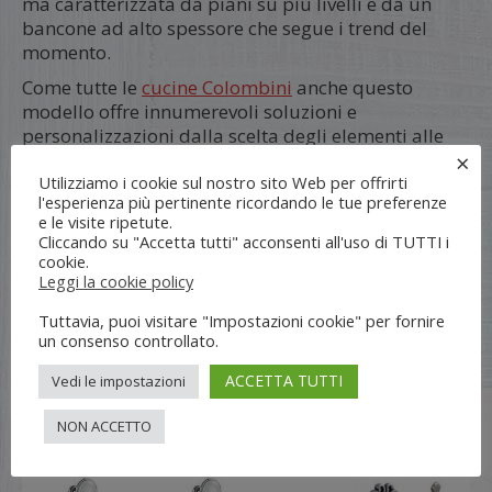
ma caratterizzata da piani su più livelli e da un
bancone ad alto spessore che segue i trend del
momento.
Come tutte le
cucine Colombini
anche questo
modello offre innumerevoli soluzioni e
personalizzazioni dalla scelta degli elementi alle
×
finiture.
Utilizziamo i cookie sul nostro sito Web per offrirti
Colori, particolari e personalizzazioni
l'esperienza più pertinente ricordando le tue preferenze
e le visite ripetute.
Cliccando su "Accetta tutti" acconsenti all'uso di TUTTI i
cookie.
Leggi la cookie policy
Tuttavia, puoi visitare "Impostazioni cookie" per fornire
un consenso controllato.
Disponibile nelle colorazioni: bianco anticato, grigio
ACCETTA TUTTI
Vedi le impostazioni
dorian, Siena scuro.
NON ACCETTO