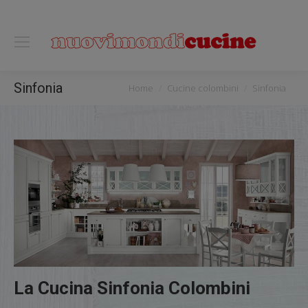
0118122221
You are here:
Sinfonia
Home
Cucine colombini
Sinfonia
La Cucina Sinfonia Colombini