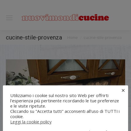
0118122221
You are here:
cucine-stile-provenza
Home
cucine-stile-provenza
×
Utilizziamo i cookie sul nostro sito Web per offrirti
l'esperienza più pertinente ricordando le tue preferenze
e le visite ripetute.
Cliccando su "Accetta tutti" acconsenti all'uso di TUTTI i
cookie.
Leggi la cookie policy