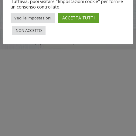
Tuttavia, puoi visitare "Impostazioni cookie" per fornire
un consenso controllato.
ACCETTA TUTTI
Vedi le impostazioni
NON ACCETTO
Flli UNIA s.n.c. | Lungo Dora Voghera 28/d Torino (10122) |
info[at]nuovimondi.com | P.IVA 00715420014