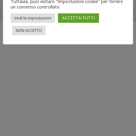
Tuttavia, puoi visitare "Impostazioni cookie" per fornire
un consenso controllato.
Flli UNIA s.n.c. | Lungo Dora Voghera 28/d Torino (10122) |
info[at]nuovimondi.com | P.IVA 00715420014
ACCETTA TUTTI
Vedi le impostazioni
NON ACCETTO