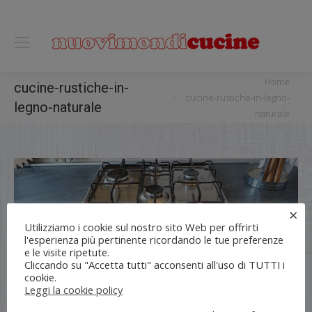
0118122221
You are here:
Home
cucine-rustiche-in-
cucine-rustiche-in-legno-
legno-naturale
naturale
×
Utilizziamo i cookie sul nostro sito Web per offrirti
l'esperienza più pertinente ricordando le tue preferenze
e le visite ripetute.
Cliccando su "Accetta tutti" acconsenti all'uso di TUTTI i
cookie.
Leggi la cookie policy