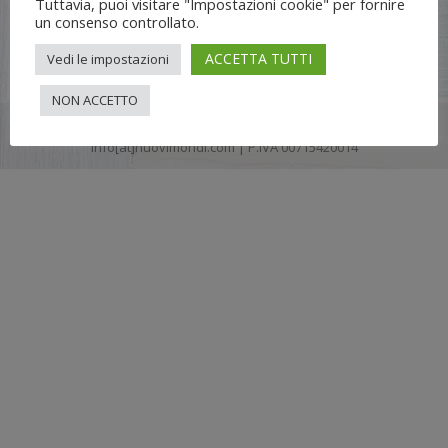
Tuttavia, puoi visitare "Impostazioni cookie" per fornire
un consenso controllato.
ACCETTA TUTTI
Vedi le impostazioni
NON ACCETTO
Flli UNIA s.n.c. | Lungo Dora Voghera 28/d Torino (10122) |
info[at]nuovimondi.com | P.IVA 00715420014