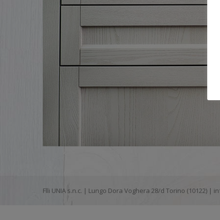
Flli UNIA s.n.c. | Lungo Dora Voghera 28/d Torino (10122) |