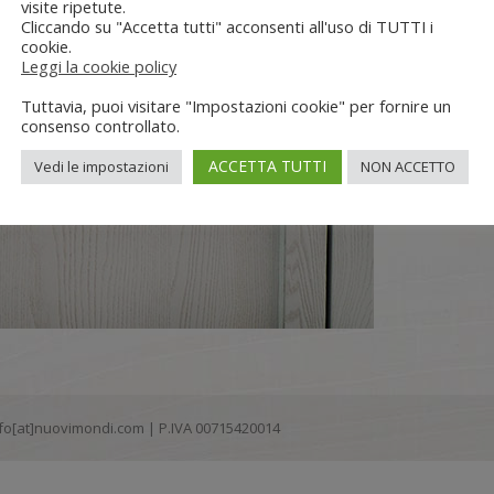
visite ripetute.
Cliccando su "Accetta tutti" acconsenti all'uso di TUTTI i
cookie.
Leggi la cookie policy
Tuttavia, puoi visitare "Impostazioni cookie" per fornire un
consenso controllato.
ACCETTA TUTTI
Vedi le impostazioni
NON ACCETTO
 info[at]nuovimondi.com | P.IVA 00715420014