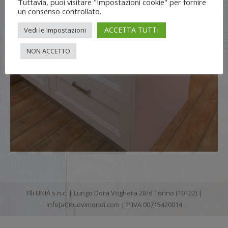
Tuttavia, puoi visitare "Impostazioni cookie" per fornire
un consenso controllato.
ACCETTA TUTTI
Vedi le impostazioni
NON ACCETTO
Flli UNIA s.n.c. | Lungo Dora Voghera 28/d Torino (10122) |
info[at]nuovimondi.com | P.IVA 00715420014