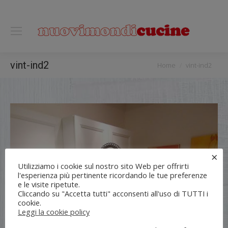
0118122221
You are here:
vint-ind2
Home
vint-ind2
×
Utilizziamo i cookie sul nostro sito Web per offrirti
l'esperienza più pertinente ricordando le tue preferenze
e le visite ripetute.
Cliccando su "Accetta tutti" acconsenti all'uso di TUTTI i
cookie.
Leggi la cookie policy