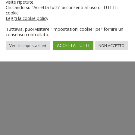
visite ripetute.
Cliccando su "Accetta tutti" acconsenti all'uso di TUTTI i
cookie.
Leggi la cookie policy
Tuttavia, puoi visitare "Impostazioni cookie" per fornire un
consenso controllato.
ACCETTA TUTTI
Vedi le impostazioni
NON ACCETTO
 info[at]nuovimondi.com | P.IVA 00715420014