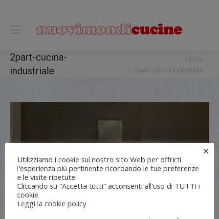
0118122221
You are here:
2part-cucina-
Home
industriale
2part-cucina-industriale
×
Utilizziamo i cookie sul nostro sito Web per offrirti
l'esperienza più pertinente ricordando le tue preferenze
e le visite ripetute.
Cliccando su "Accetta tutti" acconsenti all'uso di TUTTI i
cookie.
Leggi la cookie policy