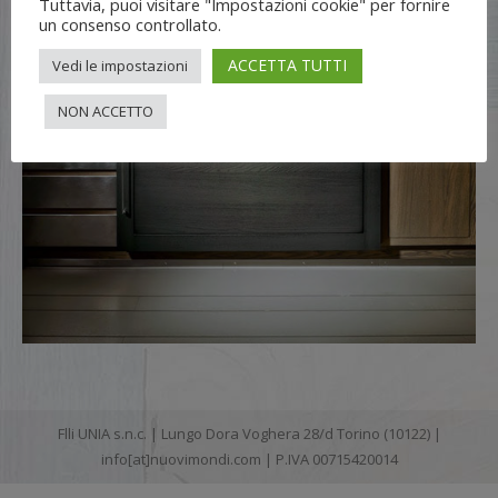
Tuttavia, puoi visitare "Impostazioni cookie" per fornire
un consenso controllato.
ACCETTA TUTTI
Vedi le impostazioni
NON ACCETTO
Flli UNIA s.n.c. | Lungo Dora Voghera 28/d Torino (10122) |
info[at]nuovimondi.com | P.IVA 00715420014