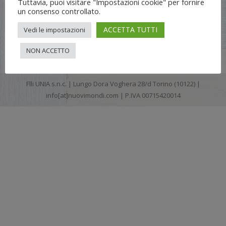
Tuttavia, puoi visitare "Impostazioni cookie" per fornire
un consenso controllato.
ACCETTA TUTTI
Vedi le impostazioni
NON ACCETTO
Flli UNIA s.n.c. | Lungo Dora Voghera 28/d Torino (10122) |
info[at]nuovimondi.com | P.IVA 00715420014