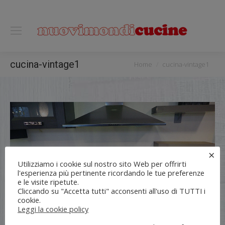
0118122221
You are here:
cucina-vintage1
Home
cucina-vintage1
×
Utilizziamo i cookie sul nostro sito Web per offrirti
l'esperienza più pertinente ricordando le tue preferenze
e le visite ripetute.
Cliccando su "Accetta tutti" acconsenti all'uso di TUTTI i
cookie.
Leggi la cookie policy