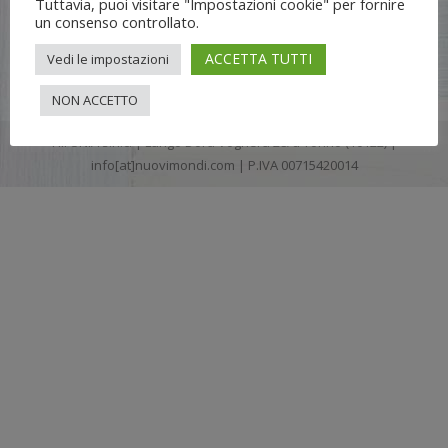
Tuttavia, puoi visitare "Impostazioni cookie" per fornire
un consenso controllato.
ACCETTA TUTTI
Vedi le impostazioni
NON ACCETTO
Flli UNIA s.n.c. | Lungo Dora Voghera 28/d Torino (10122) |
info[at]nuovimondi.com | P.IVA 00715420014