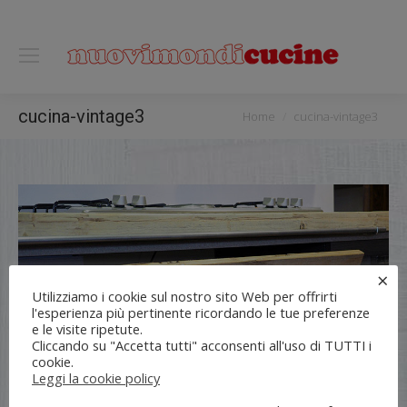
0118122221
You are here:
cucina-vintage3
Home
cucina-vintage3
×
Utilizziamo i cookie sul nostro sito Web per offrirti
l'esperienza più pertinente ricordando le tue preferenze
e le visite ripetute.
Cliccando su "Accetta tutti" acconsenti all'uso di TUTTI i
cookie.
Leggi la cookie policy