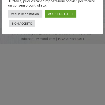
Tuttavia, puoi visitare "Impostazioni cookie" per fornire
un consenso controllato.
ACCETTA TUTTI
Vedi le impostazioni
NON ACCETTO
Flli UNIA s.n.c. | Lungo Dora Voghera 28/d Torino (10122) |
info[at]nuovimondi.com | P.IVA 00715420014