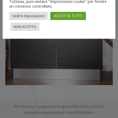
Tuttavia, puoi visitare "Impostazioni cookie" per fornire
un consenso controllato.
ACCETTA TUTTI
Vedi le impostazioni
NON ACCETTO
Flli UNIA s.n.c. | Lungo Dora Voghera 28/d Torino (10122) |
info[at]nuovimondi.com | P.IVA 00715420014