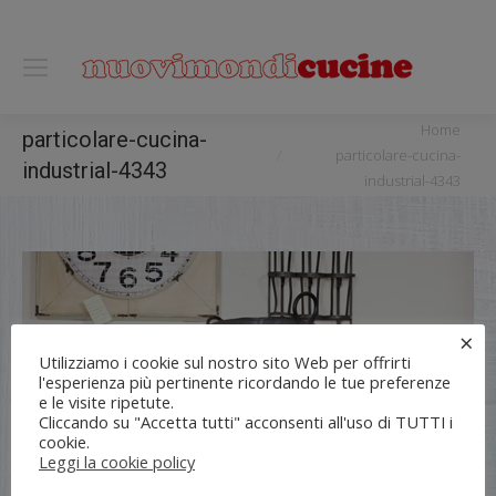
0118122221
You are here:
Home
particolare-cucina-
particolare-cucina-
industrial-4343
industrial-4343
×
Utilizziamo i cookie sul nostro sito Web per offrirti
l'esperienza più pertinente ricordando le tue preferenze
e le visite ripetute.
Cliccando su "Accetta tutti" acconsenti all'uso di TUTTI i
cookie.
Leggi la cookie policy