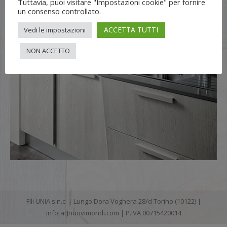
Tuttavia, puoi visitare "Impostazioni cookie" per fornire
un consenso controllato.
ACCETTA TUTTI
Vedi le impostazioni
NON ACCETTO
Flli UNIA s.n.c. | Lungo Dora Voghera 28/d Torino (10122) |
info[at]nuovimondi.com | P.IVA 00715420014