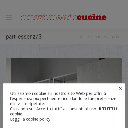
0118122221
You are here:
part-essenza3
Home
part-essenza3
×
Utilizziamo i cookie sul nostro sito Web per offrirti
l'esperienza più pertinente ricordando le tue preferenze
e le visite ripetute.
Cliccando su "Accetta tutti" acconsenti all'uso di TUTTI i
cookie.
Leggi la cookie policy