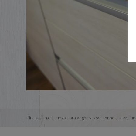
Flli UNIA s.n.c. | Lungo Dora Voghera 28/d Torino (10122) |