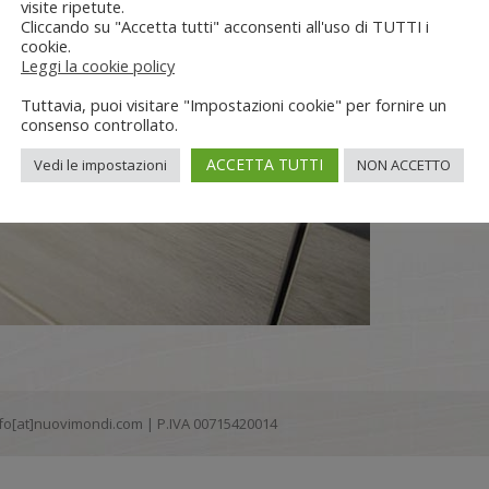
visite ripetute.
Cliccando su "Accetta tutti" acconsenti all'uso di TUTTI i
cookie.
Leggi la cookie policy
Tuttavia, puoi visitare "Impostazioni cookie" per fornire un
consenso controllato.
ACCETTA TUTTI
Vedi le impostazioni
NON ACCETTO
 info[at]nuovimondi.com | P.IVA 00715420014