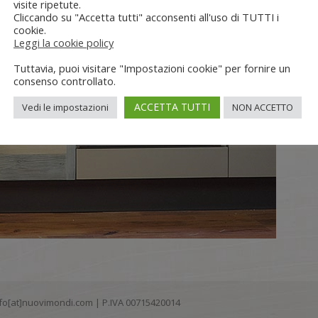
visite ripetute.
Cliccando su "Accetta tutti" acconsenti all'uso di TUTTI i
cookie.
Leggi la cookie policy
Tuttavia, puoi visitare "Impostazioni cookie" per fornire un
consenso controllato.
ACCETTA TUTTI
Vedi le impostazioni
NON ACCETTO
 info[at]nuovimondi.com | P.IVA 00715420014