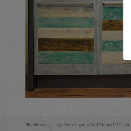
Flli UNIA s.n.c. | Lungo Dora Voghera 28/d Torino (10122) |