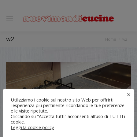
0118122221
You are here:
w2
Home
w2
×
Utilizziamo i cookie sul nostro sito Web per offrirti
l'esperienza più pertinente ricordando le tue preferenze
e le visite ripetute.
Cliccando su "Accetta tutti" acconsenti all'uso di TUTTI i
cookie.
Leggi la cookie policy