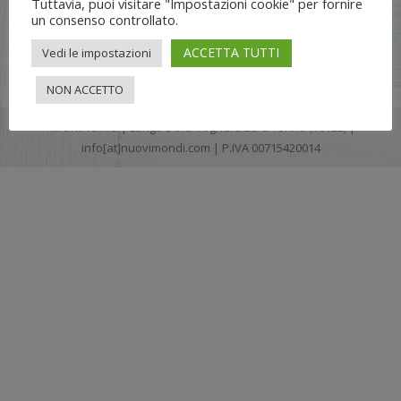
Tuttavia, puoi visitare "Impostazioni cookie" per fornire
un consenso controllato.
ACCETTA TUTTI
Vedi le impostazioni
NON ACCETTO
Flli UNIA s.n.c. | Lungo Dora Voghera 28/d Torino (10122) |
info[at]nuovimondi.com | P.IVA 00715420014