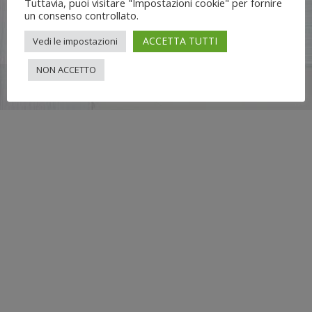
Tuttavia, puoi visitare "Impostazioni cookie" per fornire
un consenso controllato.
ACCETTA TUTTI
Vedi le impostazioni
NON ACCETTO
Flli UNIA s.n.c. | Lungo Dora Voghera 28/d Torino (10122) |
info[at]nuovimondi.com | P.IVA 00715420014