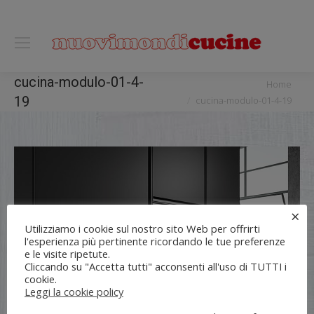
0118122221
You are here:
cucina-modulo-01-4-
Home
19
cucina-modulo-01-4-19
×
Utilizziamo i cookie sul nostro sito Web per offrirti
l'esperienza più pertinente ricordando le tue preferenze
e le visite ripetute.
Cliccando su "Accetta tutti" acconsenti all'uso di TUTTI i
cookie.
Leggi la cookie policy