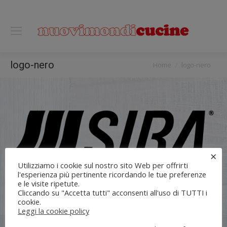
0118122221
You are here:
logo-nero
Home
logo-nero
×
Utilizziamo i cookie sul nostro sito Web per offrirti
l'esperienza più pertinente ricordando le tue preferenze
e le visite ripetute.
Cliccando su "Accetta tutti" acconsenti all'uso di TUTTI i
cookie.
Leggi la cookie policy
Flli UNIA s.n.c. | Lungo Dora Voghera 28/d Torino (10122) |