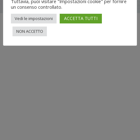
Tuttavia, puoi visitare "Impostazioni cookie" per fornire
info[at]nuovimondi.com | P.IVA 00715420014
un consenso controllato.
ACCETTA TUTTI
Vedi le impostazioni
NON ACCETTO