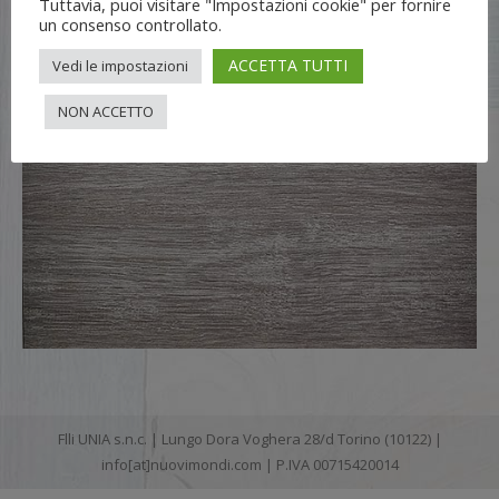
Tuttavia, puoi visitare "Impostazioni cookie" per fornire
un consenso controllato.
ACCETTA TUTTI
Vedi le impostazioni
NON ACCETTO
Flli UNIA s.n.c. | Lungo Dora Voghera 28/d Torino (10122) |
info[at]nuovimondi.com | P.IVA 00715420014