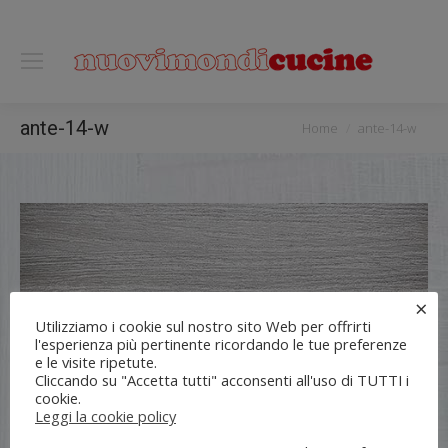
0118122221
You are here:
ante-14-w
Home
ante-14-w
×
Utilizziamo i cookie sul nostro sito Web per offrirti
l'esperienza più pertinente ricordando le tue preferenze
e le visite ripetute.
Cliccando su "Accetta tutti" acconsenti all'uso di TUTTI i
cookie.
Leggi la cookie policy