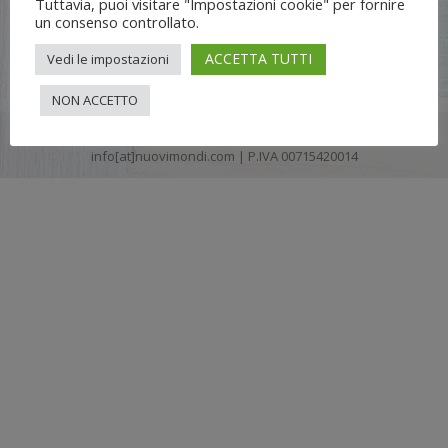
Tuttavia, puoi visitare "Impostazioni cookie" per fornire
un consenso controllato.
ACCETTA TUTTI
Vedi le impostazioni
NON ACCETTO
Flli UNIA s.n.c. | Lungo Dora Voghera 28/d Torino (10122) |
info[at]nuovimondi.com | P.IVA 00715420014