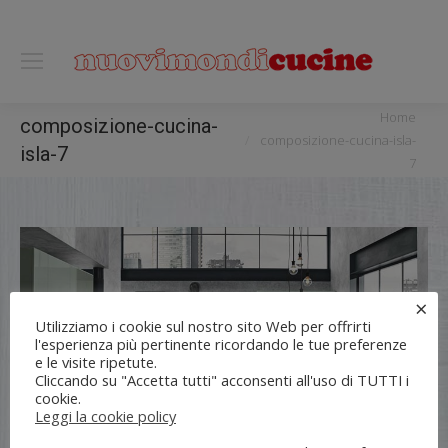
0118122221
You are here:
Home
composizione-cucina-
composizione-cucina-isla-
isla-7
7
×
Utilizziamo i cookie sul nostro sito Web per offrirti
l'esperienza più pertinente ricordando le tue preferenze
e le visite ripetute.
Cliccando su "Accetta tutti" acconsenti all'uso di TUTTI i
cookie.
Leggi la cookie policy