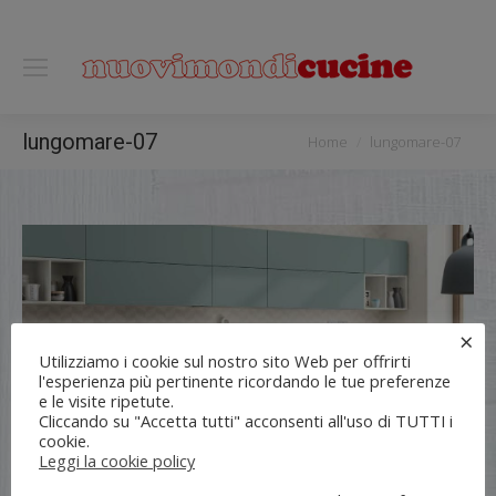
0118122221
You are here:
lungomare-07
Home
lungomare-07
×
Utilizziamo i cookie sul nostro sito Web per offrirti
l'esperienza più pertinente ricordando le tue preferenze
e le visite ripetute.
Cliccando su "Accetta tutti" acconsenti all'uso di TUTTI i
cookie.
Leggi la cookie policy