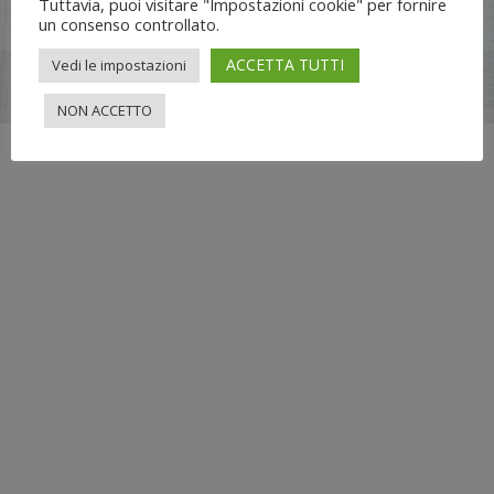
Tuttavia, puoi visitare "Impostazioni cookie" per fornire
un consenso controllato.
ACCETTA TUTTI
Vedi le impostazioni
Flli UNIA s.n.c. | Lungo Dora Voghera 28/d Torino (10122) |
info[at]nuovimondi.com | P.IVA 00715420014
NON ACCETTO