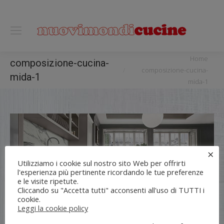
0118122221
You are here:
Home
composizione-cucina-
composizione-cucina-
mida-1
mida-1
×
Utilizziamo i cookie sul nostro sito Web per offrirti
l'esperienza più pertinente ricordando le tue preferenze
e le visite ripetute.
Cliccando su "Accetta tutti" acconsenti all'uso di TUTTI i
cookie.
Leggi la cookie policy