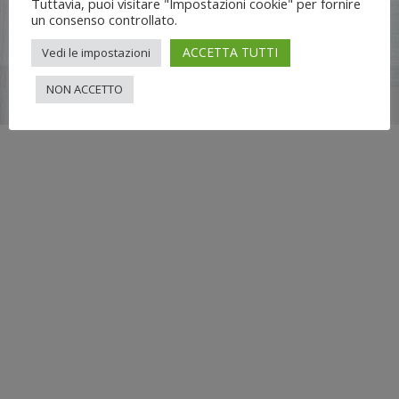
Tuttavia, puoi visitare "Impostazioni cookie" per fornire
un consenso controllato.
ACCETTA TUTTI
Vedi le impostazioni
Flli UNIA s.n.c. | Lungo Dora Voghera 28/d Torino (10122) |
NON ACCETTO
info[at]nuovimondi.com | P.IVA 00715420014