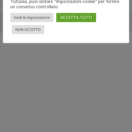
Tuttavia, puoi visitare "Impostazioni cookie" per fornire
un consenso controllato.
ACCETTA TUTTI
Vedi le impostazioni
Flli UNIA s.n.c. | Lungo Dora Voghera 28/d Torino (10122) |
info[at]nuovimondi.com | P.IVA 00715420014
NON ACCETTO