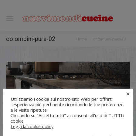
0118122221
You are here:
colombini-pura-02
Home
colombini-pura-02
×
Utilizziamo i cookie sul nostro sito Web per offrirti
l'esperienza più pertinente ricordando le tue preferenze
e le visite ripetute.
Cliccando su "Accetta tutti" acconsenti all'uso di TUTTI i
cookie.
Leggi la cookie policy