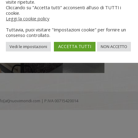
visite ripetute.
Cliccando su "Accetta tutti" acconsenti all'uso di TUTTI i
cookie.
Leggi la cookie policy
Tuttavia, puoi visitare "Impostazioni cookie" per fornire un
consenso controllato.
ACCETTA TUTTI
Vedi le impostazioni
NON ACCETTO
 info[at]nuovimondi.com | P.IVA 00715420014