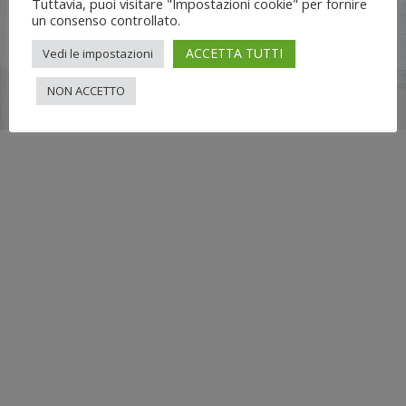
Tuttavia, puoi visitare "Impostazioni cookie" per fornire
un consenso controllato.
ACCETTA TUTTI
Vedi le impostazioni
Flli UNIA s.n.c. | Lungo Dora Voghera 28/d Torino (10122) |
NON ACCETTO
info[at]nuovimondi.com | P.IVA 00715420014