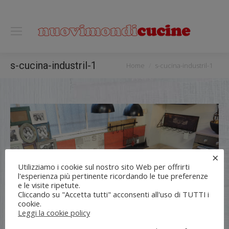
0118122221
You are here:
s-cucina-industril-1
Home
s-cucina-industril-1
×
Utilizziamo i cookie sul nostro sito Web per offrirti
l'esperienza più pertinente ricordando le tue preferenze
e le visite ripetute.
Cliccando su "Accetta tutti" acconsenti all'uso di TUTTI i
cookie.
Leggi la cookie policy