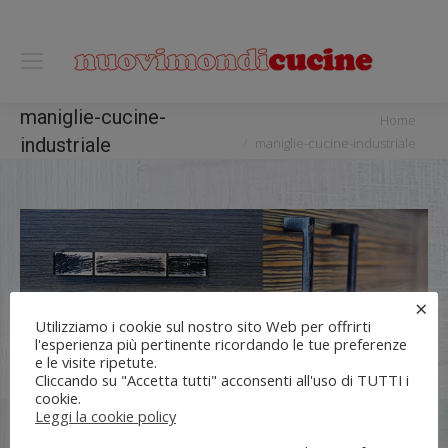
0118122221
You are here:
maniglie-cucine-
Home
industriale
maniglie-cucine-industriale
×
Utilizziamo i cookie sul nostro sito Web per offrirti
l'esperienza più pertinente ricordando le tue preferenze
e le visite ripetute.
Cliccando su "Accetta tutti" acconsenti all'uso di TUTTI i
cookie.
Leggi la cookie policy
Flli UNIA s.n.c. | Lungo Dora Voghera 28/d Torino (10122) |
info[at]nuovimondi.com | P.IVA 00715420014