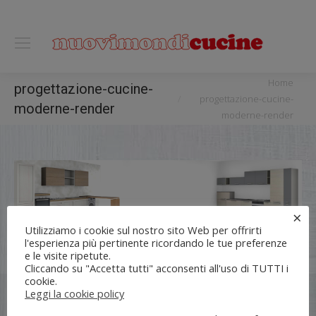
0118122221
You are here:
Home
progettazione-cucine-
progettazione-cucine-
moderne-render
moderne-render
×
Utilizziamo i cookie sul nostro sito Web per offrirti
l'esperienza più pertinente ricordando le tue preferenze
e le visite ripetute.
Cliccando su "Accetta tutti" acconsenti all'uso di TUTTI i
cookie.
Flli UNIA s.n.c. | Lungo Dora Voghera 28/d Torino (10122) |
Leggi la cookie policy
info[at]nuovimondi.com | P.IVA 00715420014