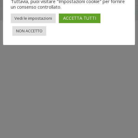
Tuttavia, puoi visitare "Impostazioni cookie" per fornire
Flli UNIA s.n.c. | Lungo Dora Voghera 28/d Torino (10122) |
un consenso controllato.
info[at]nuovimondi.com | P.IVA 00715420014
ACCETTA TUTTI
Vedi le impostazioni
NON ACCETTO