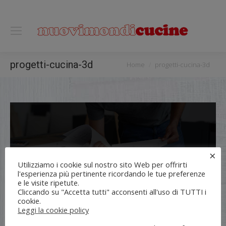
0118122221
You are here:
progetti-cucina-3d
Home
progetti-cucina-3d
×
Utilizziamo i cookie sul nostro sito Web per offrirti
l'esperienza più pertinente ricordando le tue preferenze
e le visite ripetute.
Cliccando su "Accetta tutti" acconsenti all'uso di TUTTI i
cookie.
Leggi la cookie policy