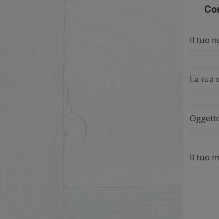
Com
Il tuo n
La tua 
Oggett
Il tuo 