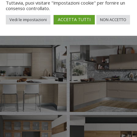
Tuttavia, puoi visitare "Impostazioni cookie" per fornire un
consenso controllato.
isponibile in effetto legno, lucido e satinato nelle colorazion
miele, bianco ghiaccio, Tè verde, Bianco satinato, Grigio p
ACCETTA TUTTI
Vedi le impostazioni
NON ACCETTO