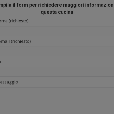
pila il form per richiedere maggiori informazion
questa cucina
ome (richiesto)
email (richiesto)
o
messaggio