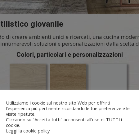
ilistico giovanile
ado di creare ambienti unici e ricercati, una cucina moder
nnumerevoli soluzioni e personalizzazioni dalla scelta deg
Colori, particolari e personalizzazioni
Utilizziamo i cookie sul nostro sito Web per offrirti
l'esperienza più pertinente ricordando le tue preferenze e le
visite ripetute.
Cliccando su "Accetta tutti" acconsenti all'uso di TUTTI i
cookie.
Leggi la cookie policy