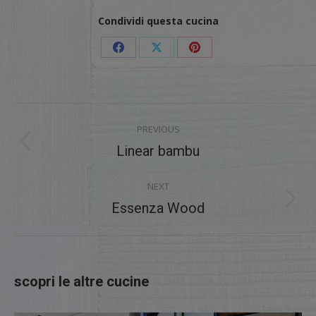
Condividi questa cucina
Share
Share
Share
on
on
on
Facebook
X
Pinterest
Project
PREVIOUS
navigation
Previous
Linear bambu
project:
NEXT
Next
Essenza Wood
project:
scopri le altre cucine