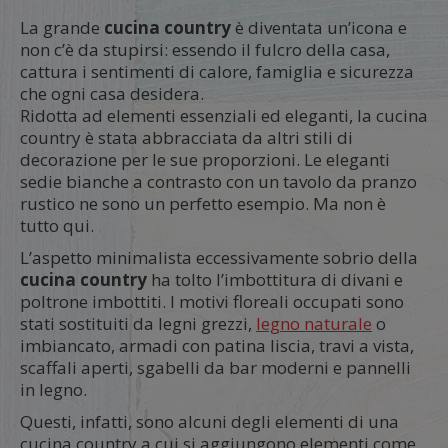
La grande
cucina country
è diventata un’icona e
non c’è da stupirsi: essendo il fulcro della casa,
cattura i sentimenti di calore, famiglia e sicurezza
che ogni casa desidera.
Ridotta ad elementi essenziali ed eleganti, la cucina
country è stata abbracciata da altri stili di
decorazione per le sue proporzioni. Le eleganti
sedie bianche a contrasto con un tavolo da pranzo
rustico ne sono un perfetto esempio. Ma non è
tutto qui.
L’aspetto minimalista eccessivamente sobrio della
cucina country
ha tolto l’imbottitura di divani e
poltrone imbottiti. I motivi floreali occupati sono
stati sostituiti da legni grezzi,
legno naturale
o
imbiancato, armadi con patina liscia, travi a vista,
scaffali aperti, sgabelli da bar moderni e pannelli
in legno.
Questi, infatti, sono alcuni degli elementi di una
cucina country a cui si aggiungono elementi come