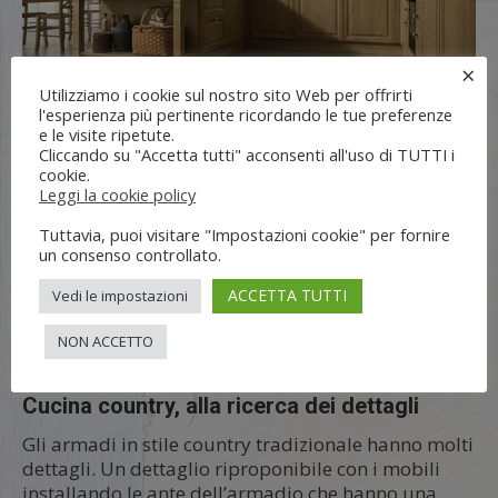
×
Utilizziamo i cookie sul nostro sito Web per offrirti
l'esperienza più pertinente ricordando le tue preferenze
e le visite ripetute.
Una grande caratteristica della cucina country è
Cliccando su "Accetta tutti" acconsenti all'uso di TUTTI i
l’uso di pannelli orizzontali a listoni larghi:
cookie.
impiegato per le isole della cucina, caratterizza
Leggi la cookie policy
pareti o soffitti. La texture crea una sensazione
Tuttavia, puoi visitare "Impostazioni cookie" per fornire
calda e rilassata ovunque. Un’altra caratteristica è
un consenso controllato.
l’utilizzo di apparecchi di illuminazione moderni
come lampade a sospensione in un arredamento in
ACCETTA TUTTI
Vedi le impostazioni
stile country. Ogni contrasto contrappone il vecchio
al nuovo e trasforma lo spazio, creando contrasti
NON ACCETTO
netti e luci dove non esistevano.
Cucina country, alla ricerca dei dettagli
Gli armadi in stile country tradizionale hanno molti
dettagli. Un dettaglio riproponibile con i mobili
installando le ante dell’armadio che hanno una